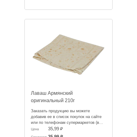
Лаваш Армянский
оригинальный 210г
Заказать продукцию вы можете
добавив ее в список покупок на сайте
или по телефонам супермаркетов (в
зависимости от того, где вам будет
35,99 ₽
Цена
удобнее забрать заказ):
35,99 ₽