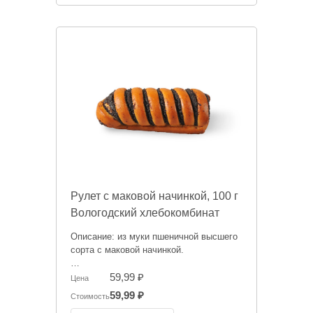
Рулет с маковой начинкой, 100 г
Вологодский хлебокомбинат
Описание: из муки пшеничной высшего
сорта с маковой начинкой.
Цена носит исключительно
59,99 ₽
Цена
ориентировочный характер и может
59,99 ₽
Стоимость
отличаться, точную стоимость "на