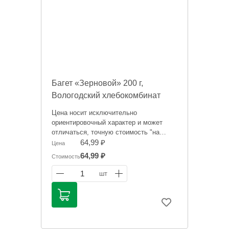
Багет «Зерновой» 200 г,
Вологодский хлебокомбинат
Цена носит исключительно
ориентировочный характер и может
отличаться, точную стоимость "на
сегодня" сообщит менеджер при
64,99 ₽
Цена
оформлении заказ
64,99 ₽
Стоимость
1
шт