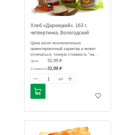
Хлеб «Дарницкий», 163 г,
четвертинка, Вологодский
хлебокомбинат
Цена носит исключительно
ориентировочный характер и может
отличаться, точную стоимость "на
сегодня" сообщит менеджер при
31,99 ₽
Цена
оформлении заказ
31,99 ₽
Стоимость
1
шт