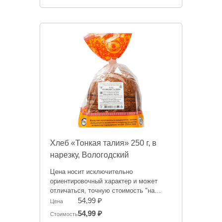
Хлеб «Тонкая талия» 250 г, в
нарезку, Вологодский
хлебокомбинат
Цена носит исключительно
ориентировочный характер и может
отличаться, точную стоимость "на
сегодня" сообщит менеджер при
54,99 ₽
Цена
оформлении заказа.
54,99 ₽
Стоимость