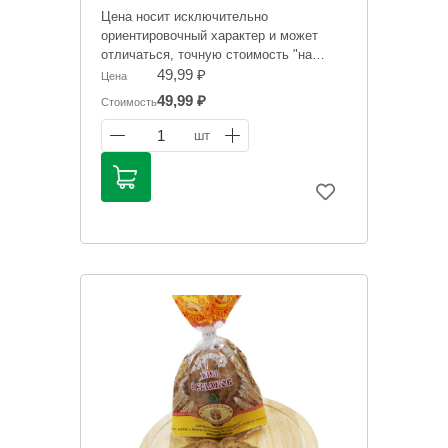
Цена носит исключительно
ориентировочный характер и может
отличаться, точную стоимость "на
сегодня" сообщит менеджер при
49,99 ₽
Цена
оформлении заказа.
49,99 ₽
Стоимость
1
шт