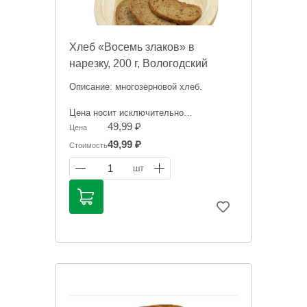
Хлеб «Восемь злаков» в
нарезку, 200 г, Вологодский
хлебокомбинат, Россия
Описание: многозерновой хлеб.
Цена носит исключительно
ориентировочный характер и может
49,99 ₽
Цена
отличаться, точную стоимость "на
49,99 ₽
Стоимость
сегодня" сообщит менеджер при
оформлении заказа.
1
шт