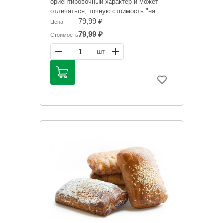
ориентировочный характер и может
отличаться, точную стоимость "на
сегодня" сообщит менеджер при
79,99 ₽
Цена
оформлении заказ
79,99 ₽
Стоимость
1
шт