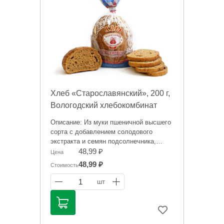
Хлеб «Старославянский», 200 г,
Вологодский хлебокомбинат
Описание: Из муки пшеничной высшего
сорта с добавлением солодового
экстракта и семян подсолнечника,
богатых витамином Е.
48,99 ₽
Цена
48,99 ₽
Стоимость
Цена носит исключительно
ориентировочный характер и может
1
шт
отличаться, точную стоимость "на
сегодня" сообщит менеджер при
оформлении заказа.