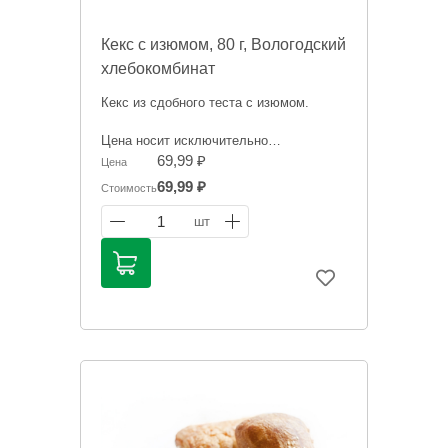
Кекс с изюмом, 80 г, Вологодский
хлебокомбинат
Кекс из сдобного теста с изюмом.
Цена носит исключительно
ориентировочный характер и может
69,99 ₽
Цена
отличаться, точную стоимость "на
69,99 ₽
Стоимость
сегодня" сообщит менеджер при
оформлении заказа.
1
шт