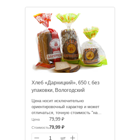
Хлеб «Дарницкий», 650 г, без
упаковки, Вологодский
хлебокомбинат,Россия
Цена носит исключительно
ориентировочный характер и может
отличаться, точную стоимость "на
сегодня" сообщит менеджер при
79,99 ₽
Цена
оформлении заказа.
79,99 ₽
Стоимость
1
шт