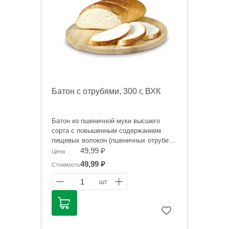
Батон с отрубями, 300 г, ВХК
Батон из пшеничной муки высшего
сорта с повышенным содержанием
пищевых волокон (пшеничных отрубей),
известных своим свойством очищать
49,99 ₽
Цена
организм от токсинов и улучшать
49,99 ₽
Стоимость
перистальтику кишечника.
1
шт
Информация на сайте о товарах носит
справочный характер и не является
публичной офертой. Цена может
меняться.