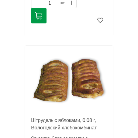
сегодня" сообщит менеджер при
1
шт
оформлении заказ
Штрудель с яблоками, 0,08 г,
Вологодский хлебокомбинат