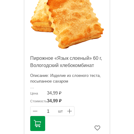
Пирожное «Язык слоеный» 60 г,
Вологодский хлебокомбинат
Описание: Изделие из слоеного теста,
посыпанное сахаром
Цена носит исключительно
34,99 ₽
Цена
ориентировочный характер и может
34,99 ₽
Стоимость
отличаться, точную стоимость "на
сегодня" сообщит менеджер при
1
шт
оформлении заказ