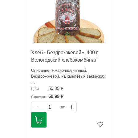
Хлеб «Бездрожжевой», 400 г,
Вологодский хлебокомбинат
Описание: Ржано-пшеничный.
Бездрожжевой, на хмелевых заквасках
Цена носит исключительно
59,99 ₽
Цена
ориентировочный характер и может
59,99 ₽
Стоимость
отличаться, точную стоимость "на
сегодня" сообщит менеджер при
1
шт
оформлении заказ