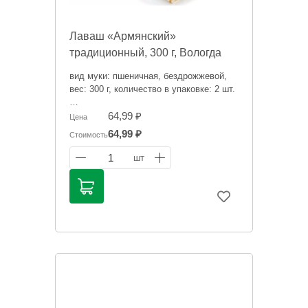
Лаваш «Армянский»
традиционный, 300 г, Вологда
вид муки: пшеничная, бездрожжевой,
вес: 300 г, количество в упаковке: 2 шт.
Цена носит исключительно
64,99 ₽
Цена
ориентировочный характер и может
64,99 ₽
Стоимость
отличаться, точную стоимость "на
сегодня" сообщит менеджер при
1
шт
оформлении заказа.