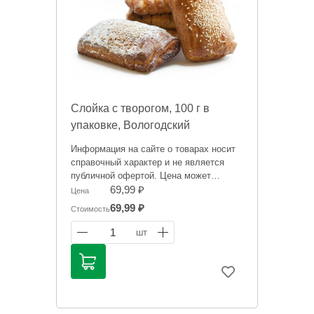
Слойка с творогом, 100 г в
упаковке, Вологодский
хлебокомбинат
Информация на сайте о товарах носит
справочный характер и не является
публичной офертой. Цена может
меняться.
69,99 ₽
Цена
69,99 ₽
Стоимость
1
шт