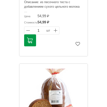
Описание: из песочного теста с
добавлением сухого цельного молока
Цена носит исключительно
54,99 ₽
Цена
ориентировочный характер и может
54,99 ₽
Стоимость
отличаться, точную стоимость "на
сегодня" сообщит менеджер при
1
шт
оформлении заказ