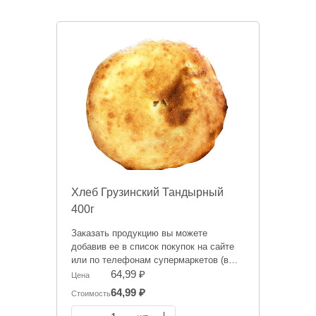
Хлеб Грузинский Тандырный
400г
Заказать продукцию вы можете
добавив ее в список покупок на сайте
или по телефонам супермаркетов (в
зависимости от того, где вам будет
64,99 ₽
Цена
удобнее забрать заказ):
64,99 ₽
Стоимость
тел. 759-995 - Администратор СМ на ул.
Герцена, 20,