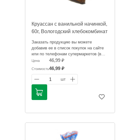
Круассан с ванильной начинкой,
60г, Вологодский хлебокомбинат
Заказать продукцию вы можете
добавив ее в список покупок на сайте
или по телефонам супермаркетов (в
зависимости от того, где вам будет
46,99 ₽
Цена
удобнее забрать заказ):
46,99 ₽
Стоимость
тел. 759-995, 8 911 524 03 01
(Администратор СМ на ул. Герцена, 20)
1
шт
Цена носит исключительно
ориентировочный характер и может
отличаться, точную стоимость "на
сегодня" сообщит менеджер при
оформлении заказа.