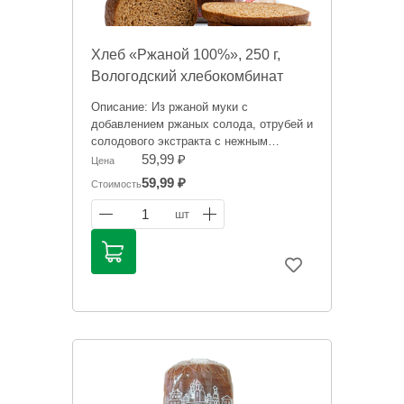
Хлеб «Ржаной 100%», 250 г,
Вологодский хлебокомбинат
Описание: Из ржаной муки с
добавлением ржаных солода, отрубей и
солодового экстракта с нежным
вкусом, без «кислинки».
59,99 ₽
Цена
59,99 ₽
Стоимость
Цена носит исключительно
ориентировочный характер и может
1
шт
отличаться, точную стоимость "на
сегодня" сообщит менеджер при
оформлении заказа.