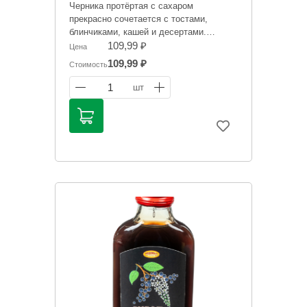
Черника протёртая с сахаром
прекрасно сочетается с тостами,
блинчиками, кашей и десертами.
109,99 ₽
Цена
Информация на сайте о товарах носит
109,99 ₽
Стоимость
справочный характер и не является
публичной офертой. Цена может
1
шт
меняться. Фото товаров может
отличаться.