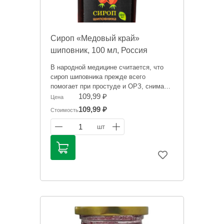
Сироп «Медовый край»
шиповник, 100 мл, Россия
В народной медицине считается, что
сироп шиповника прежде всего
помогает при простуде и ОРЗ, снимает
воспаление, служит для тонуса и
109,99 ₽
Цена
укрепления организма, помогает при
109,99 ₽
Стоимость
склеротических заболеваниях, а также
нормализует процессы обмена,
1
шт
деятельность сердечно-сосудистой
системы, печени и желудочно-
кишечного тракта, положительно
влияет на нервную систему,
применяется при ослабленном
иммунитете, повышает
работоспособность организма.
Информация на сайте о товарах носит
справочный характер и не является