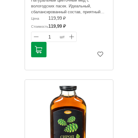
Натуральный цветочный мед с
вологодских пасек. Идеальный,
сбалансированный состав, приятный
аромат, отсутствие примесей и
119,99 ₽
Цена
посторонних запахов, оптимальная
119,99 ₽
Стоимость
прозрачность.
1
шт
Информация на сайте о товарах носит
справочный характер и не является
публичной офертой. Цена может
меняться. Фото товаров может
отличаться.