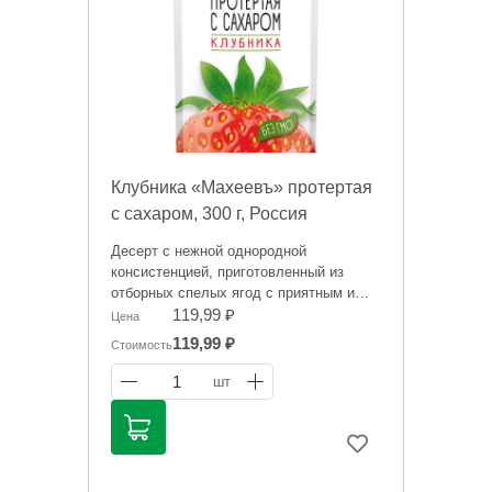
справочный характер и не является
публичной офертой. Цена может
меняться. Фото товаров может
отличаться.
Клубника «Махеевъ» протертая
с сахаром, 300 г, Россия
Десерт с нежной однородной
консистенцией, приготовленный из
отборных спелых ягод с приятным и
незабываемым ароматом.
119,99 ₽
Цена
Не содержит ГМО. Можно употреблять
119,99 ₽
Стоимость
отдельно или в сочетании с чаем,
добавлять в напитки и мороженое,
1
шт
подавать в качестве сопровождения к
блинчикам, оладьям.
Информация на сайте о товарах носит
справочный характер и не является