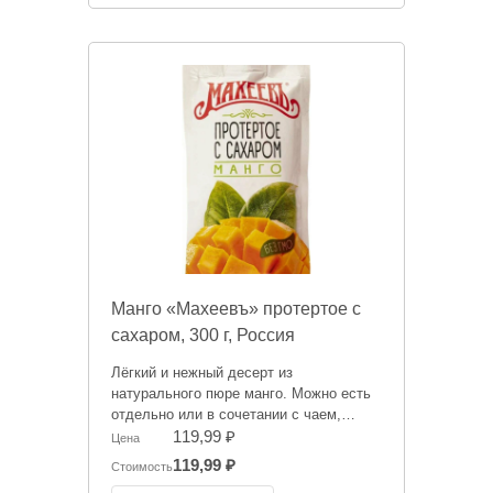
публичной офертой. Цена может
меняться. Фото товаров может
отличаться.
Манго «Махеевъ» протертое с
сахаром, 300 г, Россия
Лёгкий и нежный десерт из
натурального пюре манго. Можно есть
отдельно или в сочетании с чаем,
добавлять в напитки и мороженое,
119,99 ₽
Цена
подавать в качестве сопровождения к
119,99 ₽
Стоимость
блинчикам, оладьям, использовать для