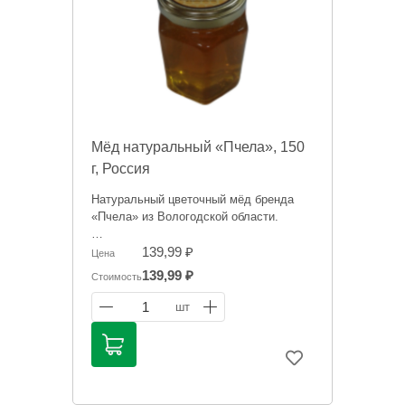
Мёд натуральный «Пчела», 150
г, Россия
Натуральный цветочный мёд бренда
«Пчела» из Вологодской области.
Информация на сайте о товарах носит
139,99 ₽
Цена
справочный характер и не является
139,99 ₽
Стоимость
публичной офертой. Цена может
меняться. Фото товаров может
1
шт
отличаться.