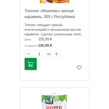
Топпинг «Махеевъ» мягкая
карамель, 300 г, Республика
Татарстан
Топпинг обладает нежной
консистенцией и насыщенным вкусом
карамели. Сделает уникальным любой
десерт — от блинчиков до мороженого.
155,99 ₽
Цена
155,99 ₽
Стоимость
Информация на сайте о товарах носит
справочный характер и не является
1
шт
публичной офертой. Цена может
меняться. Фото товаров может
отличаться.