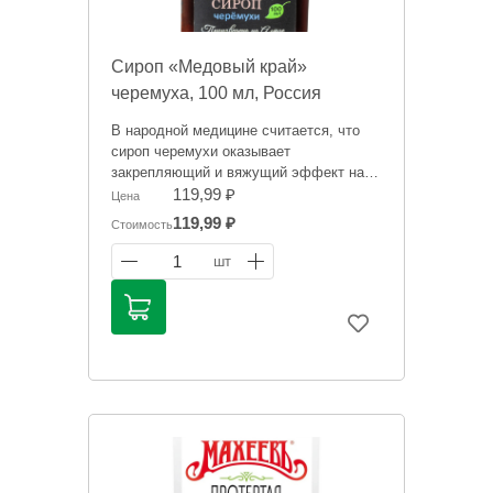
Сироп «Медовый край»
черемуха, 100 мл, Россия
В народной медицине считается, что
сироп черемухи оказывает
закрепляющий и вяжущий эффект на
органы пищеварения, нормализует
119,99 ₽
Цена
работу кишечника, улучшает состояние
119,99 ₽
Стоимость
стенок желудка, укрепляет стенки
капилляров, обладает стойкими
1
шт
бактерицидными свойствами, очищает
кровь, насыщает организм витаминами,
укрепляет иммунную систему, является
хорошим мочегонным средством,
снимает воспаления, как внешние так и
внутренние, обладает выраженным
потогонным свойствами, способствует
оздоровлению суставов и выводит соли
тяжелых металлов из организма.
Информация на сайте о товарах носит