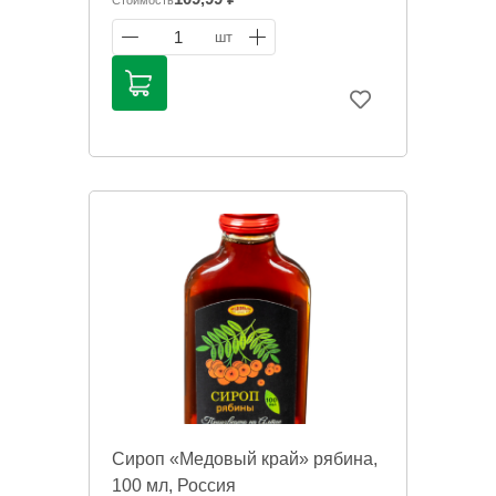
Стоимость
двенадцатиперстной кишки, гастрита,
хроническом недостатке витаминов,
1
шт
обладает иммуномодулирующими
свойствами, стимулирует пищеварение,
оказывает противомикробное действие
против различных возбудителей
инфекционных заболеваний.
Информация на сайте о товарах носит
справочный характер и не является
публичной офертой. Цена может
меняться. Фото товаров может
отличаться.
Сироп «Медовый край» рябина,
100 мл, Россия