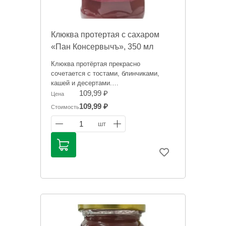
Клюква протертая с сахаром
«Пан Консервычъ», 350 мл
Клюква протёртая прекрасно
сочетается с тостами, блинчиками,
кашей и десертами.
109,99 ₽
Цена
Информация на сайте о товарах носит
109,99 ₽
Стоимость
справочный характер и не является
публичной офертой. Цена может
1
шт
меняться. Фото товаров может
отличаться.