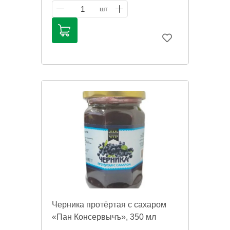
публичной офертой. Цена может
1
шт
меняться. Фото товаров может
отличаться.
Черника протёртая с сахаром
«Пан Консервычъ», 350 мл