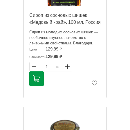
Сироп из сосновых шишек
«Медовый край», 100 мл, Россия
Сироп из молодых сосновых шишек —
необычное вкусное лакомство с
лечебными свойствами. Благодаря
наличию фитонцидов и и прочих
129,99 ₽
Цена
полезных витаминов, микро и
129,99 ₽
Стоимость
макроэлементов, сироп из молодых
сосновых шишек можно считать
1
шт
эликсиром здоровья.
Информация на сайте о товарах носит
справочный характер и не является
публичной офертой. Цена может
меняться. Фото товаров может
отличаться.