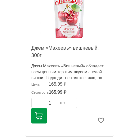
Джем «Махеевъ» вишневый,
300г
Джем Махеевъ «Вишневый» обладает
насыщенным терпким вкусом спелой
вишни. Подходит не только к чаю, но и
для домашней выпечки, в качестве
165,99 ₽
Цена
начинки для пирогов и пирожных, а
165,99 ₽
Стоимость
также прослойки для тортов.
1
шт
Информация на сайте о товарах носит
справочный характер и не является
публичной офертой. Цена может
меняться.