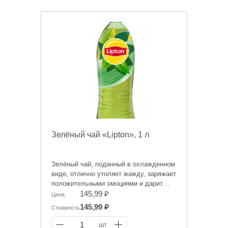
Зелёный чай «Lipton», 1 л
Зелёный чай, поданный в охлажденном
виде, отлично утоляет жажду, заряжает
положительными эмоциями и дарит
отличное настроение.
145,99 ₽
Цена
145,99 ₽
Стоимость
Информация на сайте о товарах носит
справочный характер и не является
1
шт