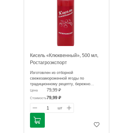
Кисель «Клюквенный», 500 мл,
Ростагроэкспорт
Изготовлен из отборной
свежезамороженной ягоды по
традиционному рецепту, бережно
перенесенному на
79,99 ₽
Цена
высокотехнологичное производство.
79,99 ₽
Стоимость
Обладает натуральным насыщенным
вкусом.
1
шт
Информация на сайте о товарах носит
справочный характер и не является
публичной офертой. Цена может