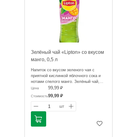
Зелёный чай «Lipton» со вкусом
манго, 0,5 л
Напиток со вкусом зеленого чая с
приятной кислинкой яблочного сока и
нотами спелого манго. Зелёный чай,
поданный в охлажденном виде,
99,99 ₽
Цена
отлично утоляет жажду, заряжает
99,99 ₽
Стоимость
положительными эмоциями и дарит
отличное настроение.
1
шт
Информация на сайте о товарах носит
справочный характер и не является
публичной офертой. Цена может
меняться. Фото товаров может