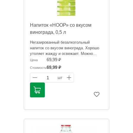
Напиток «НООР» со вкусом
винограда, 0,5 л
Негазированный безалкогольный
напиток со вкусом винограда. Хорошо
утоляет жажду и освежает. Можно
взять с собой в путешествие, на работу,
69,99 ₽
Цена
пикник, прогулку или тренировку.
69,99 ₽
Стоимость
Информация на сайте о товарах носит
1
шт
справочный характер и не является
публичной офертой. Цена может
меняться. Фото товаров может
отличаться.