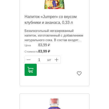
Напиток «Jumper» со вкусом
клубники и ананаса, 0,33 л
Безалкогольный негазированный
напиток, изготовленный с добавлением
натурального сока. В состав входят
только высококачественные
83,99 ₽
Цена
компоненты и чистейшая вода,
83,99 ₽
Стоимость
прошедшая тщательную
многоступенчатую подготовку.
1
шт
Обладает приятным фруктово-ягодным
вкусом, отлично утоляет жажду и дарит
заряд положительных эмоций.
Информация на сайте о товарах носит
справочный характер и не является
публичной офертой. Цена может
меняться. Фото товаров может
отличаться.