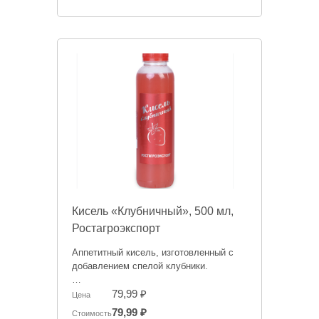
меняться. Фото товаров может
отличаться.
Кисель «Клубничный», 500 мл,
Ростагроэкспорт
Аппетитный кисель, изготовленный с
добавлением спелой клубники.
Информация на сайте о товарах носит
79,99 ₽
Цена
справочный характер и не является
79,99 ₽
Стоимость