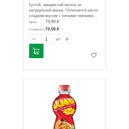
Густой, наваристый кисель из
натуральной вишни. Отличается кисло-
сладким вкусом с легкими терпкими
нотками.
79,99 ₽
Цена
79,99 ₽
Стоимость
Информация на сайте о товарах носит
справочный характер и не является
1
шт
публичной офертой. Цена может
меняться. Фото товаров может
отличаться.