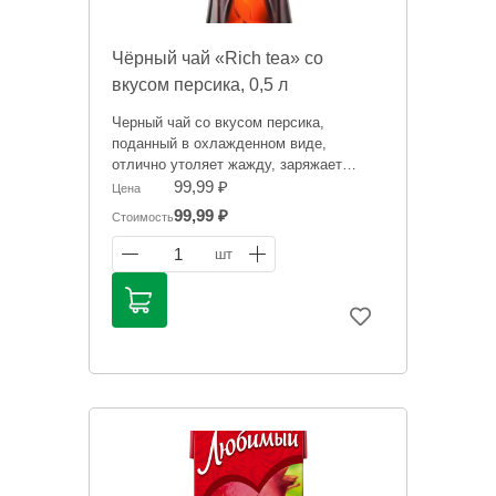
Чёрный чай «Rich tea» со
вкусом персика, 0,5 л
Черный чай со вкусом персика,
поданный в охлажденном виде,
отлично утоляет жажду, заряжает
положительными эмоциями и дарит
99,99 ₽
Цена
отличное настроение.
99,99 ₽
Стоимость
Информация на сайте о товарах носит
1
шт
справочный характер и не является
публичной офертой. Цена может
меняться. Фото товаров может
отличаться.