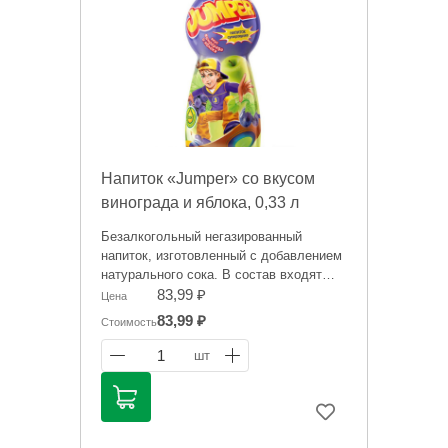
Напиток «Jumper» со вкусом
винограда и яблока, 0,33 л
Безалкогольный негазированный
напиток, изготовленный с добавлением
натурального сока. В состав входят
только высококачественные
83,99 ₽
Цена
компоненты и чистейшая вода,
83,99 ₽
Стоимость
прошедшая тщательную
многоступенчатую подготовку.
1
шт
Обладает приятным фруктово-ягодным
вкусом, отлично утоляет жажду и дарит
заряд положительных эмоций.
Информация на сайте о товарах носит