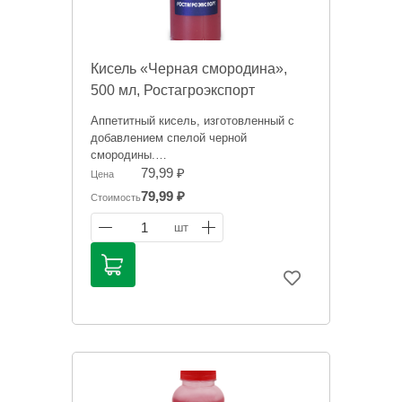
Кисель «Черная смородина»,
500 мл, Ростагроэкспорт
Аппетитный кисель, изготовленный с
добавлением спелой черной
смородины.
79,99 ₽
Цена
Информация на сайте о товарах носит
79,99 ₽
Стоимость
справочный характер и не является
публичной офертой. Цена может
1
шт
меняться. Фото товаров может
отличаться.