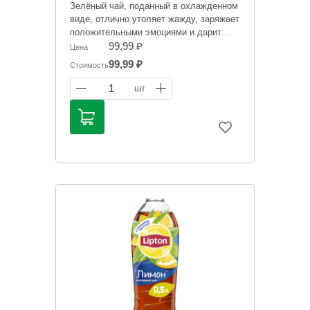
Зелёный чай, поданный в охлажденном
виде, отлично утоляет жажду, заряжает
положительными эмоциями и дарит
отличное настроение.
99,99 ₽
Цена
99,99 ₽
Стоимость
Информация на сайте о товарах носит
справочный характер и не является
1
шт
публичной офертой. Цена может
меняться. Фото товаров может
отличаться.