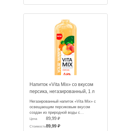
справочный характер и не является
публичной офертой. Цена может
меняться. Фото товаров может
отличаться.
Напиток «Vita Mix» со вкусом
персика, негазированный, 1 л
Негазированный напиток «Vita Mix» с
освещающим персиковым вкусом
создан из природной воды с
добавлением натурального сока.
89,99 ₽
Цена
Рекомендуется пить охлажденным и
89,99 ₽
Стоимость
взболтать перед употреблением.