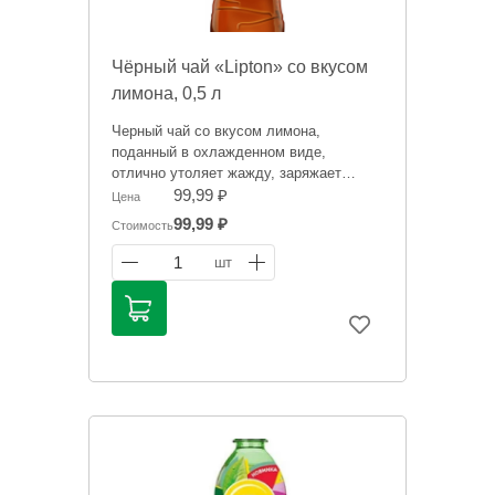
Чёрный чай «Lipton» со вкусом
лимона, 0,5 л
Черный чай со вкусом лимона,
поданный в охлажденном виде,
отлично утоляет жажду, заряжает
положительными эмоциями и дарит
99,99 ₽
Цена
отличное настроение.
99,99 ₽
Стоимость
Информация на сайте о товарах носит
1
шт
справочный характер и не является
публичной офертой. Цена может
меняться. Фото товаров может
отличаться.