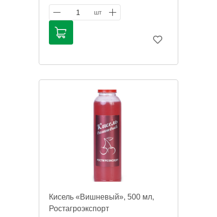
публичной офертой. Цена может
меняться. Фото товаров может
1
шт
отличаться.
Кисель «Вишневый», 500 мл,
Ростагроэкспорт