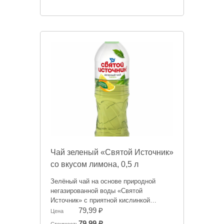
Чай зеленый «Святой Источник»
со вкусом лимона, 0,5 л
Зелёный чай на основе природной
негазированной воды «Святой
Источник» с приятной кислинкой
лимона позволит вам наслаждаться
79,99 ₽
Цена
свежестью и любимыми фруктовыми
79,99 ₽