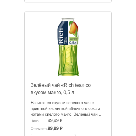
отличаться.
Зелёный чай «Rich tea» со
вкусом манго, 0,5 л
Напиток со вкусом зеленого чая с
приятной кислинкой яблочного сока и
нотами спелого манго. Зелёный чай,
поданный в охлажденном виде,
99,99 ₽
Цена
отлично утоляет жажду, заряжает
99,99 ₽
Стоимость
положительными эмоциями и дарит