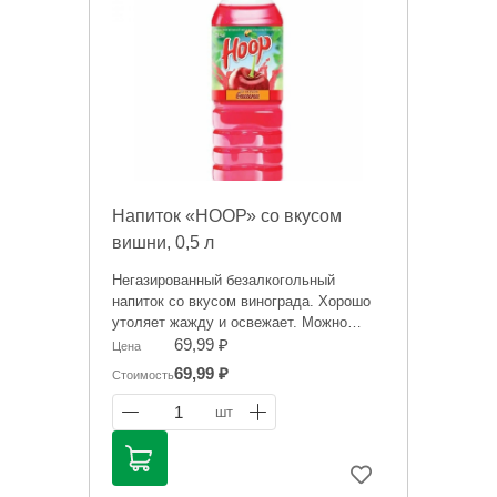
Напиток «НООР» со вкусом
вишни, 0,5 л
Негазированный безалкогольный
напиток со вкусом винограда. Хорошо
утоляет жажду и освежает. Можно
взять с собой в путешествие, на работу,
69,99 ₽
Цена
пикник, прогулку или тренировку.
69,99 ₽
Стоимость
Информация на сайте о товарах носит
1
шт
справочный характер и не является
публичной офертой. Цена может
меняться. Фото товаров может
отличаться.