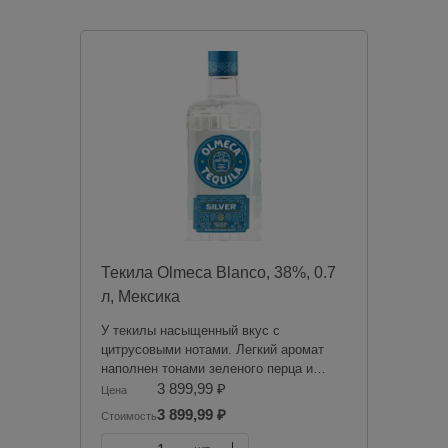
дистанционным способом запрещена в
соответствии с законодательством
Российской Федерации. Мы не
осуществляем доставку алкогольной
продукции. Товары из категории
«Алкоголь» будут зарезервированы для
оплаты в магазине при получении
заказа.
Чрезмерное употребление алкоголя
вредит вашему здоровью.
Текила Olmeca Blanco, 38%, 0.7
л, Мексика
У текилы насыщенный вкус с
цитрусовыми нотами. Легкий аромат
наполнен тонами зеленого перца и
цитрусовыми оттенками.
3 899,99 ₽
Цена
3 899,99 ₽
Стоимость
Продажа алкогольной продукции
дистанционным способом запрещена в