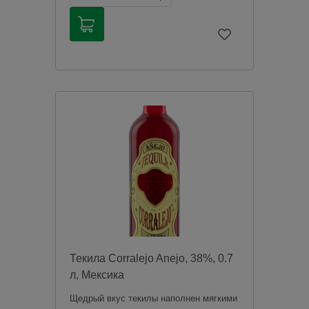
оливок и агавы, оттенками древесины.
Продажа алкогольной продукции
дистанционным способом запрещена в
соответствии с законодательством
Российской Федерации. Мы не
осуществляем доставку алкогольной
продукции. Товары из категории
«Алкоголь» будут зарезервированы для
оплаты в магазине при получении
заказа.
Чрезмерное употребление алкоголя
вредит вашему здоровью.
Текила Corralejo Anejo, 38%, 0.7
л, Мексика
Щедрый вкус текилы наполнен мягкими