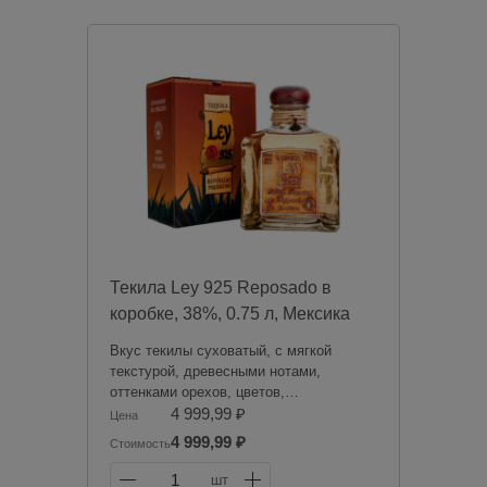
осуществляем доставку алкогольной
продукции. Товары из категории
«Алкоголь» будут зарезервированы для
оплаты в магазине при получении
заказа.
Чрезмерное употребление алкоголя
вредит вашему здоровью.
Текила Ley 925 Reposado в
коробке, 38%, 0.75 л, Мексика
Вкус текилы суховатый, с мягкой
текстурой, древесными нотами,
оттенками орехов, цветов,
поджаренного зеленого перца и
4 999,99 ₽
Цена
запеченного ананаса. Послевкусие
4 999,99 ₽
Стоимость
долгое, пряное. Аромат текилы
наполнен тонами специй, маринованных
1
шт