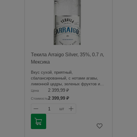
Чрезмерное употребление алкоголя
вредит вашему здоровью.
Текила Arraigo Silver, 35%, 0.7 л,
Мексика
Вкус сухой, приятный,
сбалансированный, с нотами агавы,
лимонной цедры, зеленых фруктов и
трав. Послевкусие теплое и
2 399,99 ₽
Цена
согревающее. Свежий, гармоничный
2 399,99 ₽
Стоимость
аромат раскрывается в бокале
оттенками фруктов, цитрусовых и
1
шт
тонких специй.
Продажа алкогольной продукции
дистанционным способом запрещена в
соответствии с законодательством