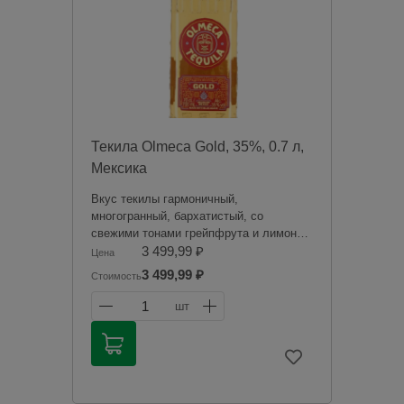
оплаты в магазине при получении
заказа.
Чрезмерное употребление алкоголя
вредит вашему здоровью.
Текила Olmeca Gold, 35%, 0.7 л,
Мексика
Вкус текилы гармоничный,
многогранный, бархатистый, со
свежими тонами грейпфрута и лимона,
заметными нотками перца, древесными,
3 499,99 ₽
Цена
дымными и медовыми нюансами и
3 499,99 ₽
Стоимость
теплым, мягким послевкусием. Аромат
наполнен сладкими фруктовыми
1
шт
оттенками, нотками пряных трав,
черного перца и гречишного меда, а
также легкими дымными нюансами.
Продажа алкогольной продукции