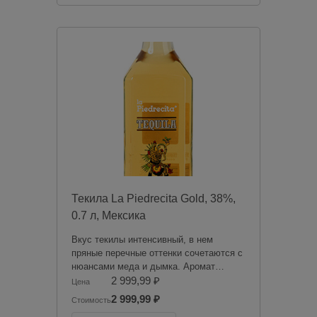
продукции. Товары из категории
«Алкоголь» будут зарезервированы для
оплаты в магазине при получении
заказа.
Чрезмерное употребление алкоголя
вредит вашему здоровью.
Текила La Piedrecita Gold, 38%,
0.7 л, Мексика
Вкус текилы интенсивный, в нем
пряные перечные оттенки сочетаются с
нюансами меда и дымка. Аромат
текилы демонстрирует нотки фруктов,
2 999,99 ₽
Цена
грейпфрутов и дым, на заднем плане
2 999,99 ₽
Стоимость
ощутимы тона древесины.