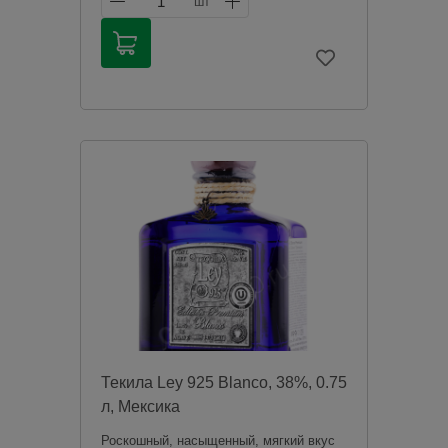
1
шт
соответствии с законодательством
Российской Федерации. Мы не
осуществляем доставку алкогольной
продукции. Товары из категории
«Алкоголь» будут зарезервированы для
оплаты в магазине при получении
заказа.
Чрезмерное употребление алкоголя
вредит вашему здоровью.
Текила Ley 925 Blanco, 38%, 0.75
л, Мексика
Роскошный, насыщенный, мягкий вкус