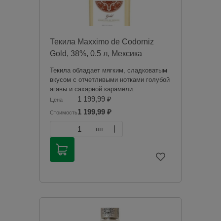
Текила Maxximo de Codorniz
Gold, 38%, 0.5 л, Мексика
Текила обладает мягким, сладковатым
вкусом с отчетливыми нотками голубой
агавы и сахарной карамели.
Послевкусие тягучее, с фруктовыми
1 199,99 ₽
Цена
оттенками. Аромат раскрывается
1 199,99 ₽
Стоимость
оттенками карамелизированных
фруктов.
1
шт
Продажа алкогольной продукции
дистанционным способом запрещена в
соответствии с законодательством
Российской Федерации. Мы не
осуществляем доставку алкогольной
продукции. Товары из категории
«Алкоголь» будут зарезервированы для
оплаты в магазине при получении
заказа.