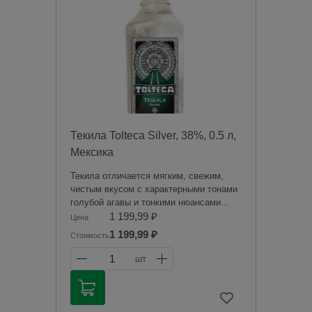
Чрезмерное употребление алкоголя
вредит вашему здоровью.
Текила Tolteca Silver, 38%, 0.5 л,
Мексика
Текила отличается мягким, свежим,
чистым вкусом с характерными тонами
голубой агавы и тонкими нюансами
перца. У текилы классический аромат с
1 199,99 ₽
Цена
тонами запеченной агавы и специй.
1 199,99 ₽
Стоимость
Продажа алкогольной продукции
1
шт
дистанционным способом запрещена в
соответствии с законодательством
Российской Федерации. Мы не
осуществляем доставку алкогольной