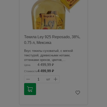
Текила Ley 925 Reposado, 38%,
0.75 л, Мексика
Вкус текилы суховатый, с мягкой
текстурой, древесными нотами,
оттенками орехов, цветов,
поджаренного зеленого перца и
4 499,99 ₽
Цена
запеченного ананаса. Послевкусие
4 499,99 ₽
Стоимость
долгое, пряное. Аромат текилы
наполнен тонами специй, маринованных
1
шт
оливок и агавы, оттенками древесины.
Продажа алкогольной продукции
дистанционным способом запрещена в
соответствии с законодательством
Российской Федерации. Мы не