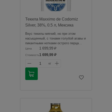
Текила Maxximo de Codorniz
Silver, 38%, 0.5 л, Мексика
Вкус текилы мягкий, но при этом
насыщенный, с тонами голубой агавы и
пикантными нотками острого перца
чили. Текила обладает насыщенным
1 699,99 ₽
Цена
ароматом с нотками агавы и острых
1 699,99 ₽
Стоимость
специй.
1
кг
Продажа алкогольной продукции
дистанционным способом запрещена в
соответствии с законодательством
Российской Федерации. Мы не
осуществляем доставку алкогольной
продукции. Товары из категории
«Алкоголь» будут зарезервированы для
оплаты в магазине при получении
заказа.
Чрезмерное употребление алкоголя