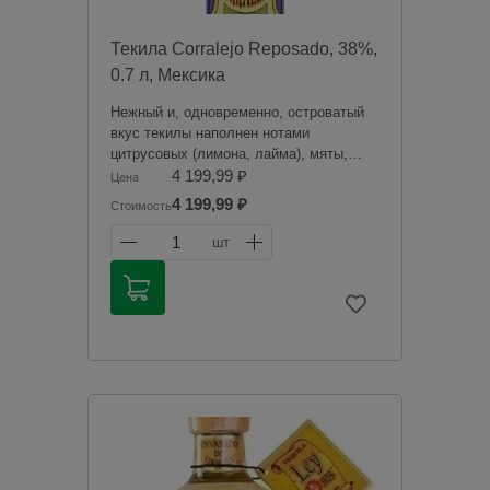
Текила Corralejo Reposado, 38%,
0.7 л, Мексика
Нежный и, одновременно, островатый
вкус текилы наполнен нотами
цитрусовых (лимона, лайма), мяты,
тонкими пряными оттенками.
4 199,99 ₽
Цена
Послевкусие — гармоничное, недолгое,
4 199,99 ₽
Стоимость
с легким нюансом перца. В аромате
текилы доминирующими являются
1
шт
гармоничные древесные тона, на фоне
которых раскрываются тонкие нюансы
ванили, корицы и агавы, меда,
душистого перца и морские нотки.