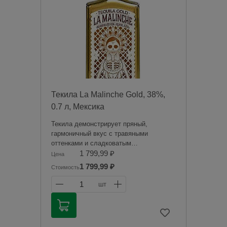
вредит вашему здоровью.
Текила La Malinche Gold, 38%,
0.7 л, Мексика
Текила демонстрирует пряный,
гармоничный вкус с травяными
оттенками и сладковатым
послевкусием. Текила обладает
1 799,99 ₽
Цена
элегантным ароматом, сотканным из
1 799,99 ₽
Стоимость
нот агавы и карамели, цитрусовых и
растительных нюансов.
1
шт
Продажа алкогольной продукции
дистанционным способом запрещена в
соответствии с законодательством