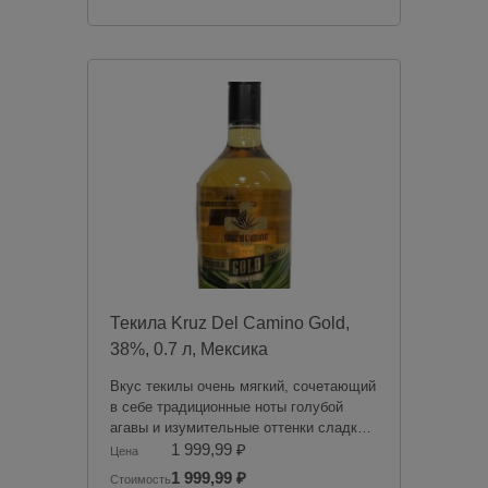
Российской Федерации. Мы не
осуществляем доставку алкогольной
продукции. Товары из категории
«Алкоголь» будут зарезервированы для
оплаты в магазине при получении
заказа.
Чрезмерное употребление алкоголя
вредит вашему здоровью.
Текила Kruz Del Camino Gold,
38%, 0.7 л, Мексика
Вкус текилы очень мягкий, сочетающий
в себе традиционные ноты голубой
агавы и изумительные оттенки сладкой
карамели, благодаря которым пить
1 999,99 ₽
Цена
текилу особенно приятно.
1 999,99 ₽
Стоимость