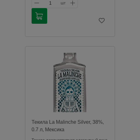
1
шт
Продажа алкогольной продукции
дистанционным способом запрещена в
соответствии с законодательством
Российской Федерации. Мы не
осуществляем доставку алкогольной
продукции. Товары из категории
«Алкоголь» будут зарезервированы для
оплаты в магазине при получении
заказа.
Чрезмерное употребление алкоголя
вредит вашему здоровью.
Текила La Malinche Silver, 38%,
0.7 л, Мексика