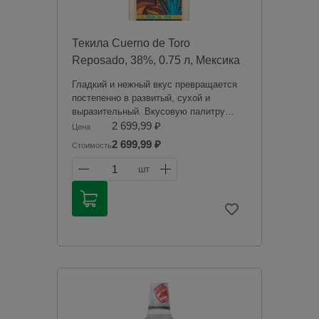
Текила Cuerno de Toro
Reposado, 38%, 0.75 л, Мексика
Гладкий и нежный вкус превращается
постепенно в развитый, сухой и
выразительный. Вкусовую палитру
отличают мягкие тона орехов, зеленого
2 699,99 ₽
Цена
перца и ананаса на гриле, дополненные
2 699,99 ₽
Стоимость
легкими цветочными оттенками.
Долгое, пряное послевкусие интригует
1
шт
дымными нюансами.
Продажа алкогольной продукции
дистанционным способом запрещена в
соответствии с законодательством
Российской Федерации. Мы не
осуществляем доставку алкогольной
продукции. Товары из категории
«Алкоголь» будут зарезервированы для
оплаты в магазине при получении
заказа.