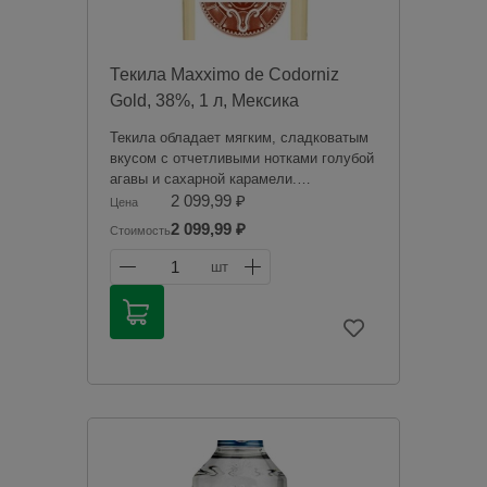
Текила Maxximo de Codorniz
Gold, 38%, 1 л, Мексика
Текила обладает мягким, сладковатым
вкусом с отчетливыми нотками голубой
агавы и сахарной карамели.
Послевкусие тягучее, с фруктовыми
2 099,99 ₽
Цена
оттенками. Аромат текилы
2 099,99 ₽
Стоимость
раскрывается оттенками
карамелизированных фруктов.
1
шт
Продажа алкогольной продукции
дистанционным способом запрещена в
соответствии с законодательством
Российской Федерации. Мы не
осуществляем доставку алкогольной
продукции. Товары из категории
«Алкоголь» будут зарезервированы для
оплаты в магазине при получении
заказа.