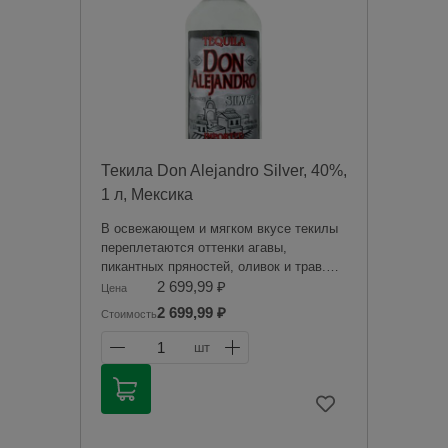
Чрезмерное употребление алкоголя
вредит вашему здоровью.
Текила Don Alejandro Silver, 40%,
1 л, Мексика
В освежающем и мягком вкусе текилы
переплетаются оттенки агавы,
пикантных пряностей, оливок и трав.
Аромат текилы демонстрирует тона
2 699,99 ₽
Цена
экзотических фруктов, обрамленные
2 699,99 ₽
Стоимость
слегка соленоватыми нотками.
1
шт
Продажа алкогольной продукции
дистанционным способом запрещена в
соответствии с законодательством
Российской Федерации. Мы не
осуществляем доставку алкогольной