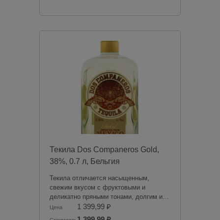
продукции. Товары из категории
«Алкоголь» будут зарезервированы для
оплаты в магазине при получении
заказа.
Чрезмерное употребление алкоголя
вредит вашему здоровью.
Текила Dos Companeros Gold,
38%, 0.7 л, Бельгия
Текила отличается насыщенным,
свежим вкусом с фруктовыми и
деликатно пряными тонами, долгим и
выразительным послевкусием. Тонкий
1 399,99 ₽
Цена
аромат с приятными фруктовыми
1 399,99 ₽