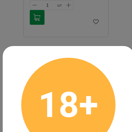
1
шт
Продажа алкогольной продукции
дистанционным способом запрещена в
соответствии с законодательством
Российской Федерации. Мы не
осуществляем доставку алкогольной
продукции. Товары из категории
«Алкоголь» будут зарезервированы для
оплаты в магазине при получении
заказа.
Чрезмерное употребление алкоголя
вредит вашему здоровью.
18+
Текила Cuerno de Toro Blanco,
38%, 0.75 л, Мексика