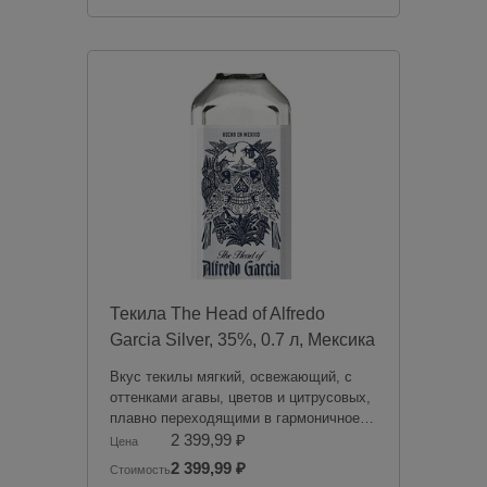
Российской Федерации. Мы не
осуществляем доставку алкогольной
продукции. Товары из категории
«Алкоголь» будут зарезервированы для
оплаты в магазине при получении
заказа.
Чрезмерное употребление алкоголя
вредит вашему здоровью.
Текила The Head of Alfredo
Garcia Silver, 35%, 0.7 л, Мексика
Вкус текилы мягкий, освежающий, с
оттенками агавы, цветов и цитрусовых,
плавно переходящими в гармоничное
послевкусие. Текила привлекает
2 399,99 ₽
Цена
свежим ароматом с оттенками агавы,
2 399,99 ₽
Стоимость
цитрусовых и полевых цветов.