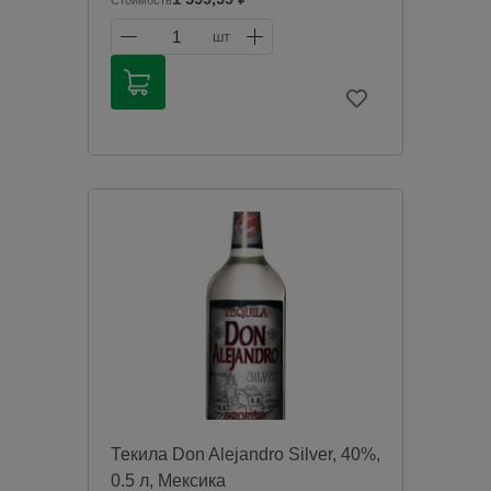
Стоимость
тонами, оттенками агавы и специй.
1
шт
Продажа алкогольной продукции
дистанционным способом запрещена в
соответствии с законодательством
Российской Федерации. Мы не
осуществляем доставку алкогольной
продукции. Товары из категории
«Алкоголь» будут зарезервированы для
оплаты в магазине при получении
заказа.
Чрезмерное употребление алкоголя
вредит вашему здоровью.
Текила Don Alejandro Silver, 40%,
0.5 л, Мексика