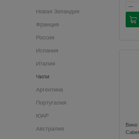
Новая Зеландия
Продаж
продук
способ
Франция
соотве
законо
Россия
Россий
Мы не
Испания
достав
продук
Италия
катего
будут 
для оп
Чили
при по
Чрезме
Аргентина
алкого
здоров
Португалия
ЮАР
Вино 
Австралия
Caber