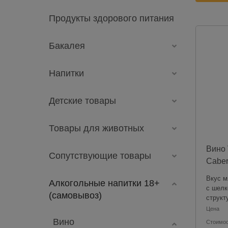
Продукты здорового питания
Бакалея
Напитки
Детские товары
Товары для животных
Вино 
Сопутствующие товары
Caber
красн
Вкус м
Алкогольные напитки 18+
0.187
с шелк
(самовывоз)
структ
танина
Цена
длите
Вино
Стоимо
послев