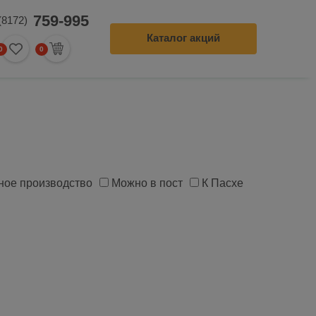
759-995
(8172)
Каталог акций
0
0
0
ление заказа
ное производство
Можно в пост
К Пасхе