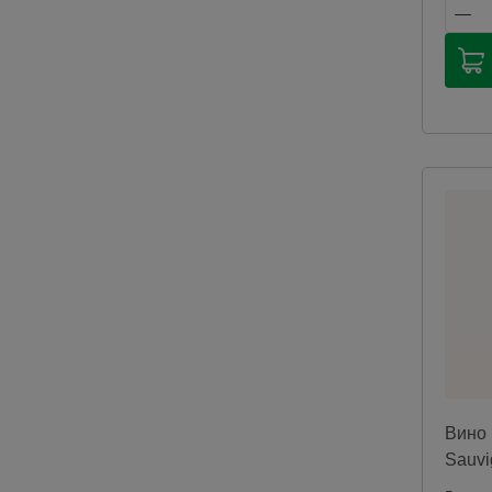
Продаж
продук
способ
соотве
законо
Россий
Мы не
достав
продук
катего
будут 
для оп
при по
Чрезме
алкого
здоров
Вино 
Sauvi
выде