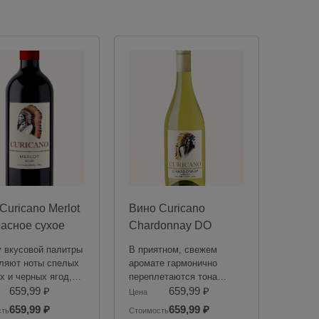
Curicano Merlot
Вино Curicano
асное сухое
Chardonnay DO
, 0.75 л, Чили
белое сухое 12.5%,
 вкусовой палитры
В приятном, свежем
0.75 л, Чили
ляют ноты спелых
аромате гармонично
х и черных ягод,
переплетаются тона
ой косточки,
659,99 ₽
спелых тропических
659,99 ₽
Цена
в малины и
фруктов, белой
659,99 ₽
659,99 ₽
сть
Стоимость
го темного
смородины, крыжовника,