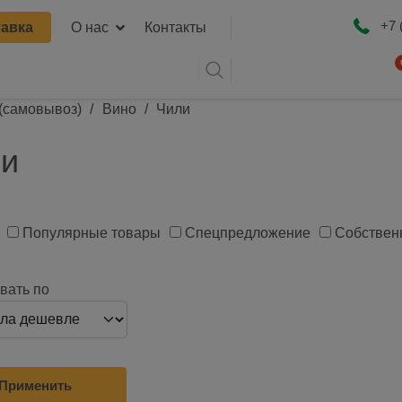
я навигация
+7 
авка
О нас
Контакты
 (самовывоз)
Вино
Чили
Оформ
и
Популярные товары
Спецпредложение
Собствен
вать по