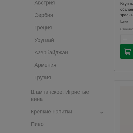
красн
Австрия
Вкус э
0.75 
сбалан
Сербия
зрелым
приятн
Цена
Греция
Стоимо
Продаж
продук
Уругвай
способ
соотве
Азербайджан
законо
Россий
Армения
Мы не
достав
Грузия
продук
катего
будут 
Шампанское. Игристые
для оп
вина
при по
Чрезме
алкого
Крепкие напитки
здоров
Пиво