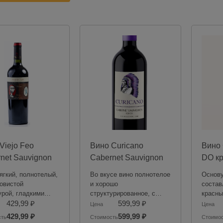
Viejo Feo
Вино Curicano
Вино 
net Sauvignon
Cabernet Sauvignon
DO кр
ое сухое 13%,
красное сухое 12.5%,
12.5%
ягкий, полнотелый,
Во вкусе вино полнотелое
Основу
 мл, Чили
0.75 л, Чили
овистой
и хорошо
состав
урой, гладкими
структурированное, с
красны
ми и приятным
429,99 ₽
гармоничным балансом
599,99 ₽
вишнев
Цена
Цена
льным
танинов и кислотности, и
листье
429,99 ₽
599,99 ₽
сть
Стоимость
Стоимо
кусием.
длительным
горько