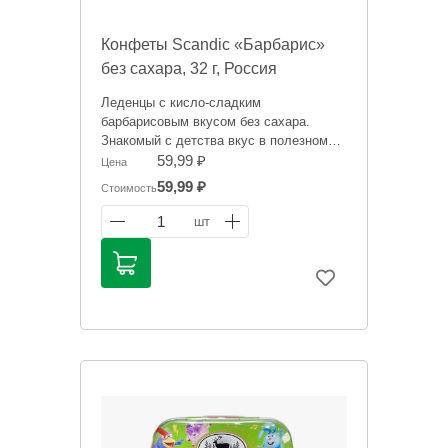
Конфеты Scandic «Барбарис»
без сахара, 32 г, Россия
Леденцы с кисло-сладким
барбарисовым вкусом без сахара.
Знакомый с детства вкус в полезном
исполнении.
59,99 ₽
Цена
59,99 ₽
Стоимость
Информация на сайте о товарах носит
справочный характер и не является
1
шт
публичной офертой. Цена может
меняться