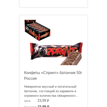
Конфеты «Спринт» батончик 50г
Россия
Невероятно вкусный и питательный
батончик, состоящий из карамели и
огромного количества обжаренного
арахиса. Сверху лакомство покрыто
23,99 ₽
Цена
шоколадной глазурью.
23,99 ₽