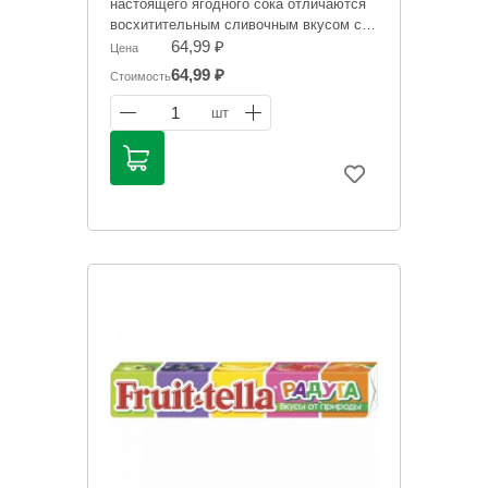
настоящего ягодного сока отличаются
восхитительным сливочным вкусом с
ароматом клубники.
64,99 ₽
Цена
64,99 ₽
Стоимость
Информация на сайте о товарах носит
справочный характер и не является
1
шт
публичной офертой. Цена может
меняться.