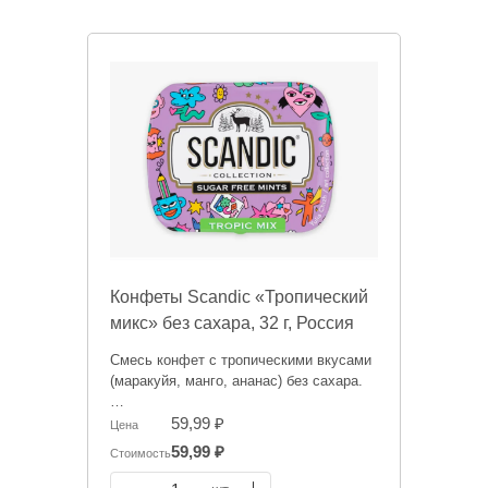
Конфеты Scandic «Тропический
микс» без сахара, 32 г, Россия
Смесь конфет с тропическими вкусами
(маракуйя, манго, ананас) без сахара.
Информация на сайте о товарах носит
59,99 ₽
Цена
справочный характер и не является
59,99 ₽
Стоимость
публичной офертой. Цена может
меняться