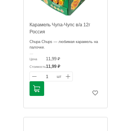
Карамель Чупа-Чупс в/а 12г
Россия
Chupa Chups — любимая карамель на
палочке.
Информация на сайте о товарах носит
11,99 ₽
Цена
справочный характер и не является
11,99 ₽
Стоимость
публичной офертой. Цена может
меняться.
1
шт