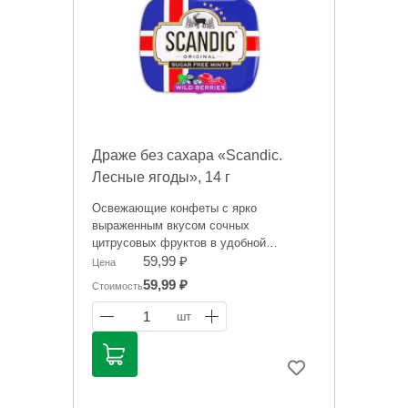
Драже без сахара «Scandic.
Лесные ягоды», 14 г
Освежающие конфеты с ярко
выраженным вкусом сочных
цитрусовых фруктов в удобной
упаковке, которую везде можно взять с
59,99 ₽
Цена
собой. Не содержат сахара и освежают
59,99 ₽
Стоимость
дыхание.
1
шт
Информация на сайте о товарах носит
справочный характер и не является
публичной офертой. Цена может
меняться. Фото товаров может
отличаться.