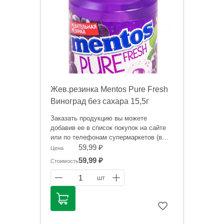
Жев.резинка Mentos Pure Fresh
Виноград без сахара 15,5г
Заказать продукцию вы можете
добавив ее в список покупок на сайте
или по телефонам супермаркетов (в
зависимости от того, где вам будет
59,99 ₽
Цена
удобнее забрать заказ):
59,99 ₽
Стоимость
тел. 759-995 - Администратор СМ на ул.
Герцена, 20,
1
шт
531-531 Администратор СМ на ул.
Ленинградской.
Информация на сайте о товарах носит
справочный характер и не является