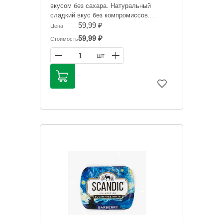
вкусом без сахара. Натуральный
сладкий вкус без компромиссов.
59,99 ₽
Цена
Информация на сайте о товарах носит
59,99 ₽
Стоимость
справочный характер и не является
публичной офертой. Цена может
1
шт
меняться