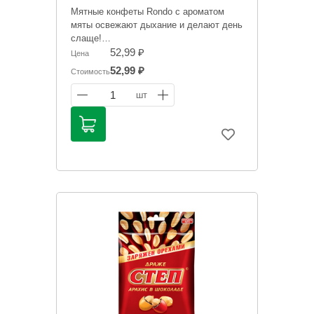
Мятные конфеты Rondo с ароматом
мяты освежают дыхание и делают день
слаще!
52,99 ₽
Цена
Информация на сайте о товарах носит
52,99 ₽
Стоимость
справочный характер и не является
публичной офертой. Цена может
1
шт
меняться.