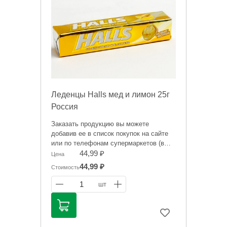
Леденцы Hаlls мед и лимон 25г
Россия
Заказать продукцию вы можете
добавив ее в список покупок на сайте
или по телефонам супермаркетов (в
зависимости от того, где вам будет
44,99 ₽
Цена
удобнее забрать заказ):
44,99 ₽
Стоимость
тел. 531-531, 8 911 524 05 21
(Администратор СМ на ул.
1
шт
Ленинградская, 85)
тел. 759-995, 8 911 524 03 01
(Администратор СМ на ул. Герцена, 20)