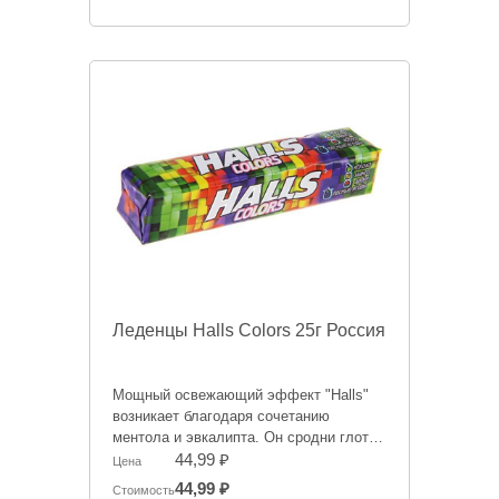
Информация на сайте о товарах носит
справочный характер и не является
публичной офертой. Цена может
меняться.
Леденцы Halls Colors 25г Россия
Мощный освежающий эффект "Halls"
возникает благодаря сочетанию
ментола и эвкалипта. Он сродни глотку
свежего воздуха в любой ситуации,
44,99 ₽
Цена
когда это необходимо - бодрит,
44,99 ₽
Стоимость