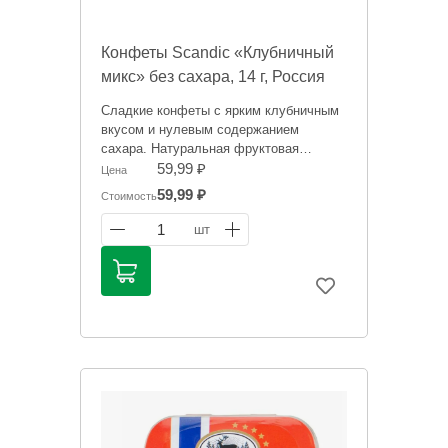
Конфеты Scandic «Клубничный
микс» без сахара, 14 г, Россия
Сладкие конфеты с ярким клубничным
вкусом и нулевым содержанием
сахара. Натуральная фруктовая
сладость.
59,99 ₽
Цена
59,99 ₽
Стоимость
Информация на сайте о товарах носит
справочный характер и не является
1
шт
публичной офертой. Цена может
меняться