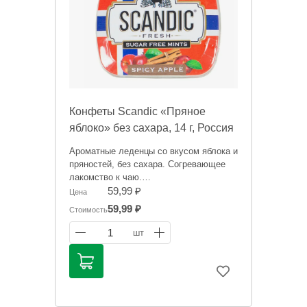
Конфеты Scandic «Пряное
яблоко» без сахара, 14 г, Россия
Ароматные леденцы со вкусом яблока и
пряностей, без сахара. Согревающее
лакомство к чаю.
59,99 ₽
Цена
Информация на сайте о товарах носит
59,99 ₽
Стоимость
справочный характер и не является
публичной офертой. Цена может
1
шт
меняться