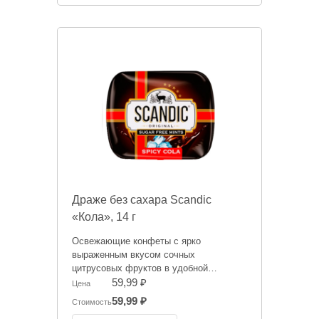
Драже без сахара Scandic
«Кола», 14 г
Освежающие конфеты с ярко
выраженным вкусом сочных
цитрусовых фруктов в удобной
упаковке, которую везде можно взять с
59,99 ₽
Цена
собой. Не содержат сахара и освежают
59,99 ₽
Стоимость
дыхание.