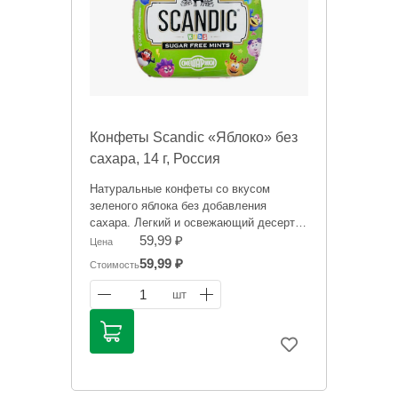
Конфеты Scandic «Яблоко» без
сахара, 14 г, Россия
Натуральные конфеты со вкусом
зеленого яблока без добавления
сахара. Легкий и освежающий десерт.
59,99 ₽
Цена
Информация на сайте о товарах носит
59,99 ₽
Стоимость
справочный характер и не является
публичной офертой. Цена может
1
шт
меняться