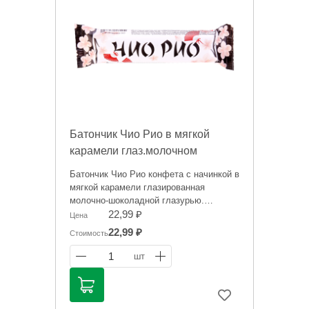
Батончик Чио Рио в мягкой
карамели глаз.молочном
шоколаде 30г Россия
Батончик Чио Рио конфета с начинкой в
мягкой карамели глазированная
молочно-шоколадной глазурью.
22,99 ₽
Цена
Информация на сайте о товарах носит
22,99 ₽
Стоимость
справочный характер и не является
публичной офертой. Цена может
1
шт
меняться.