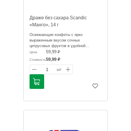
Драже без сахара Scandic
«Манго», 14 г
Освежающие конфеты с ярко
выраженным вкусом сочных
цитрусовых фруктов в удобной
упаковке, которую везде можно взять с
59,99 ₽
Цена
собой. Не содержат сахара и освежают
59,99 ₽
Стоимость
дыхание.
1
шт
Информация на сайте о товарах носит
справочный характер и не является
публичной офертой. Цена может
меняться. Фото товаров может
отличаться.