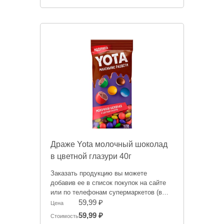
публичной офертой. Цена может
меняться.
Драже Yota молочный шоколад
в цветной глазури 40г
Заказать продукцию вы можете
добавив ее в список покупок на сайте
или по телефонам супермаркетов (в
зависимости от того, где вам будет
59,99 ₽
Цена
удобнее забрать заказ):
59,99 ₽
Стоимость
тел. 759-995 - Администратор СМ на ул.