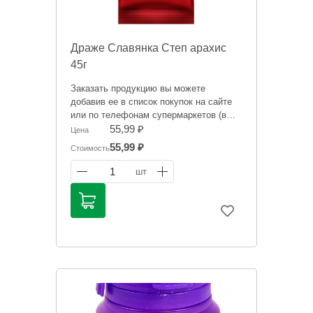
Драже Славянка Степ арахис
45г
Заказать продукцию вы можете
добавив ее в список покупок на сайте
или по телефонам супермаркетов (в
зависимости от того, где вам будет
55,99 ₽
Цена
удобнее забрать заказ):
55,99 ₽
Стоимость
тел. 759-995 - Администратор СМ на ул.
Герцена, 20,
1
шт
тел. 531-531 Администратор СМ на ул.
Ленинградской.
Информация на сайте о товарах носит
справочный характер и не является
публичной офертой. Цена может
меняться.