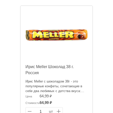
Ирис Meller Шоколад 38 г.
Россия
Ирис Meller с шоколадом 38г - это
популярные конфеты, сочетающие в
себе два любимых с детства вкуса:
ириски и шоколада. Тягучая ириска на
64,99 ₽
Цена
основе сгущенного молока и ароматная
64,99 ₽
Стоимость
шоколадная начинка.
1
шт