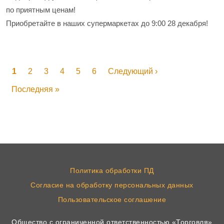
по приятным ценам!
Приобретайте в наших супермаркетах до 9:00 28 декабря!
Нумерация страниц
Текущая страница
Страница
Страница
Страница
Страница
Страница
Следующая страница
1
2
3
4
5
6
Следующий ›
Последняя страница
Последняя »
Политика обработки ПД
Согласие на обработку персональных данных
Пользовательское соглашение
Общество с ограниченной ответственностью «Торговля»