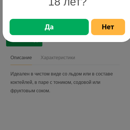
18 лет?
979,99 ₽
Цена
979,99 ₽
Стоимость
Да
Нет
1
шт
В корзину
Описание
Характеристики
Идеален в чистом виде со льдом или в составе
коктейлей, в паре с тоником, содовой или
фруктовым соком.