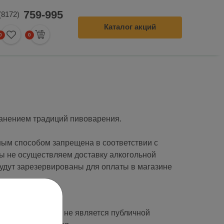
759-995
(8172)
Каталог акций
0
0
0
ление заказа
хранением традиций пивоварения.
ым способом запрещена в соответствии с
ы не осуществляем доставку алкогольной
будут зарезервированы для оплаты в магазине
ашему здоровью.
чный характер и не является публичной