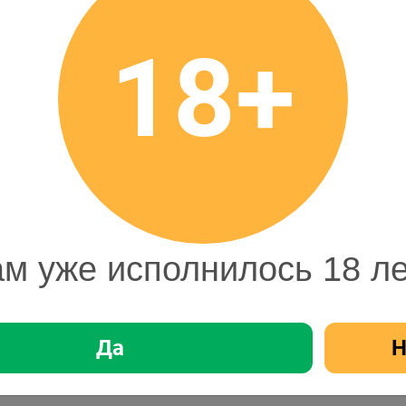
офертой. Цена может меняться. Фото товаров
18+
99,99 ₽
Цена
99,99 ₽
Стоимость
В корзину
1
шт
м уже исполнилось 18 л
Да
Н