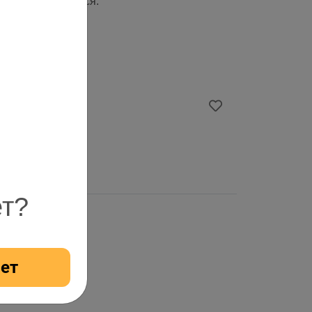
 может отличаться.
ет?
ет