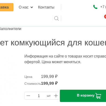
я навигация
+7 
авка
О нас
Контакты
аполнители
Оформ
ет комкующийся для кошек
Информация на сайте о товарах носит справо
офертой. Цена может меняться.
199,99 ₽
Цена
199,99 ₽
Стоимость
В корзину
1
шт