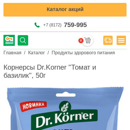
Каталог акций
759-995
+7 (8172)
0
Мен
Строка навигации
Главная
Каталог
Продукты здорового питания
Корнерсы Dr.Korner "Томат и
базилик", 50г