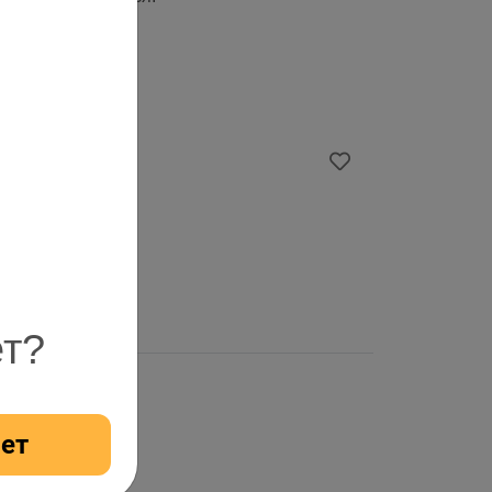
ет?
ет