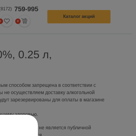
759-995
(8172)
Каталог акций
0
0
0
ление заказа
%, 0.25 л,
ым способом запрещена в соответствии с
ы не осуществляем доставку алкогольной
будут зарезервированы для оплаты в магазине
ашему здоровью.
чный характер и не является публичной
 может отличаться.