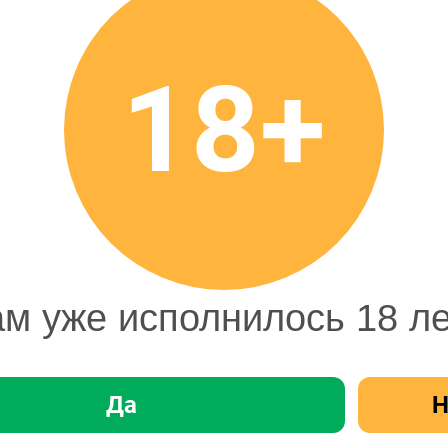
469,99 ₽
Цена
18+
469,99 ₽
Стоимость
В корзину
1
шт
м уже исполнилось 18 л
Да
Н