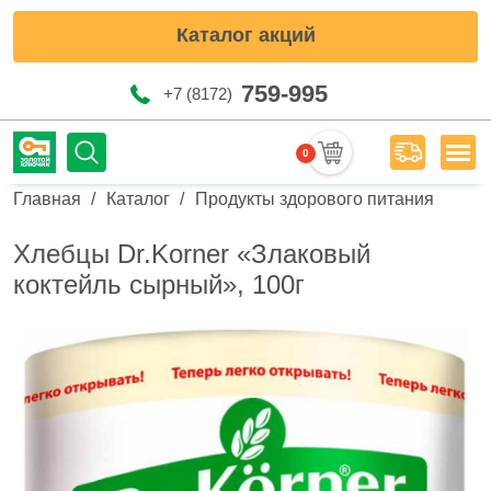
Каталог акций
759-995
+7 (8172)
0
Мен
Строка навигации
Главная
Каталог
Продукты здорового питания
Хлебцы Dr.Korner «Злаковый
коктейль сырный», 100г