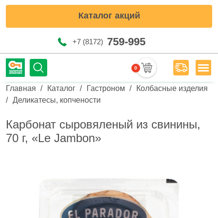
Каталог акций
759-995
+7 (8172)
0
Мен
Строка навигации
Главная
Каталог
Гастроном
Колбасные изделия
Деликатесы, копчености
Карбонат сыровяленый из свинины,
70 г, «Le Jambon»