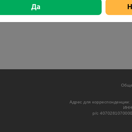
Да
Н
Обще
Адрес для корреспонденции: 1
ИНН
р/с 407028107000