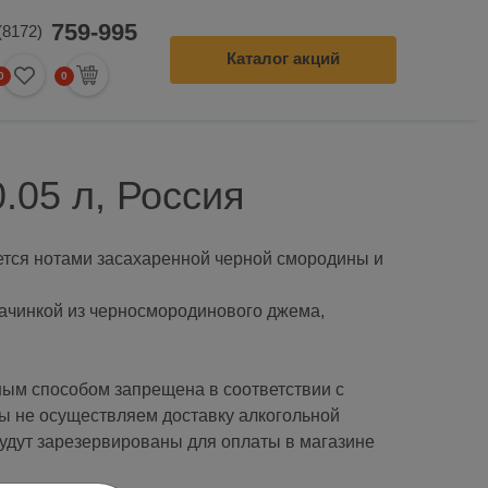
759-995
(8172)
Каталог акций
0
0
0
ление заказа
.05 л, Россия
ется нотами засахаренной черной смородины и
начинкой из черносмородинового джема,
ым способом запрещена в соответствии с
ы не осуществляем доставку алкогольной
будут зарезервированы для оплаты в магазине