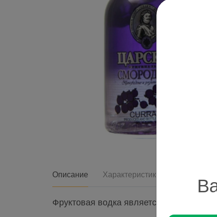
Описание
Характеристики
Ва
Фруктовая водка является отличным диж