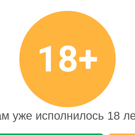
Чрезмерное употребление алкоголя вредит в
Информация на сайте о товарах носит справо
офертой. Цена может меняться. Фото товаров
159,99 ₽
18+
Цена
159,99 ₽
Стоимость
В корзину
1
шт
м уже исполнилось 18 л
естивом, а также употребляется в составе коктейле