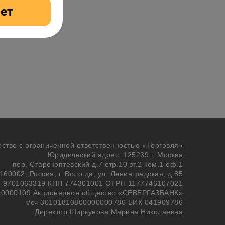
ет
ство с ограниченной ответственностью «Торговля»
Юридический адрес: 125239 г. Москва
пер. Старокоптевский д.7 стр.10 эт.2 ком.1 оф.1
60002, Россия, г. Вологда, ул. Ленинградская, д.85
 9701063319 КПП 774301001 ОГРН 1177746107021
00000109 Акционерное общество «СЕВЕРГАЗБАНК»
к/сч 30101810800000000786 БИК 041909786
Директор Ширкунова Марина Николаевна