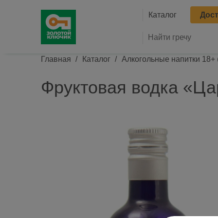
Основна
Каталог
Дост
Строка навигации
Главная
Каталог
Алкогольные напитки 18+
Фруктовая водка «Цар