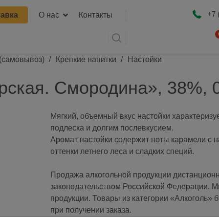
я навигация
+7 
авка
О нас
Контакты
 (самовывоз)
Крепкие напитки
Настойки
Оформ
ская. Смородина», 38%, 0
Мягкий, объемный вкус настойки характеризу
подлеска и долгим послевкусием.
Аромат настойки содержит ноты карамели с 
оттенки летнего леса и сладких специй.
Продажа алкогольной продукции дистанционн
законодательством Российской Федерации. М
продукции. Товары из категории «Алкоголь» 
при получении заказа.