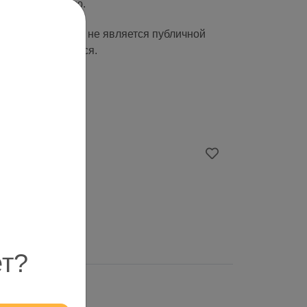
ашему здоровью.
чный характер и не является публичной
 может отличаться.
ет?
й.